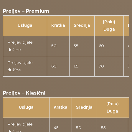
Preljev – Premium
(Polu)
Usluga
Kratka
Srednja
D
Duga
Preljev cijele
50
55
60
6
dužine
Preljev cijele
60
65
70
7
dužine
Preljev – Klasični
(Polu)
Usluga
Kratka
Srednja
Duga
Preljev cijele
45
50
55
dužine