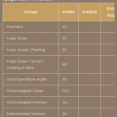
(Polu
Usluga
Kratka
Srednja
Dug
Première
50
Fusio Dose
55
Fusio Scrub / Peeling
35
Fusio Dose + Scrub /
80
Peeling ili Glina
Glina Specifique Argile
35
Chronologiste Caviar
100
Chronologiste tretman
40
Extentioniste Tretman
20