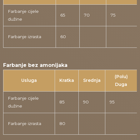
Farbanje cijele
65
70
75
dužine
Farbanje izrasta
60
Farbanje bez amonijaka
(Polu)
Usluga
Kratka
Srednja
Duga
Farbanje cijele
85
90
95
dužine
Farbanje izrasta
80