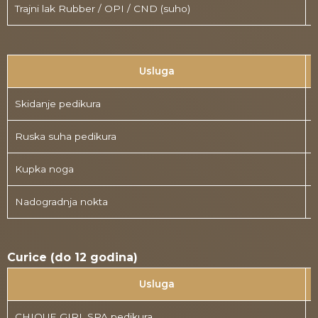
Trajni lak Rubber / OPI / CND (suho)
Usluga
Skidanje pedikura
1
Ruska suha pedikura
Kupka noga
Nadogradnja nokta
5
Curice (do 12 godina)
Usluga
CHIQUE GIRL SPA pedikura