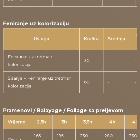
Feniranje uz kolorizaciju
(
Usluga
Kratka
Srednja
D
Feniranje uz tretman
30
-
-
kolorizacije
Šišanje – Feniranje uz tretman
60
-
-
kolorizacije
Pramenovi / Balayage / Foilage sa preljevom
Vrijeme
2,5h
3h
3,5h
4h
4,5
165
195
230
280
330
Cijena