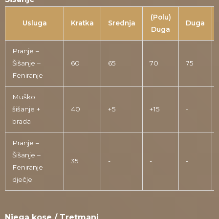
(Polu)
Usluga
Kratka
Srednja
Duga
Duga
Pranje –
Šišanje –
60
65
70
75
Feniranje
Muško
šišanje +
40
+5
+15
-
brada
Pranje –
Šišanje –
35
-
-
-
Feniranje
dječje
Njega kose / Tretmani