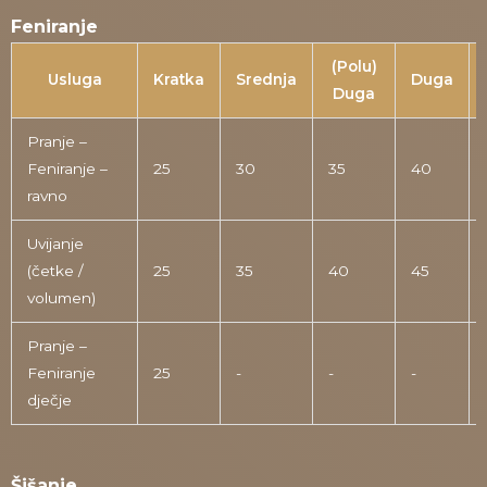
Feniranje
(Polu)
Usluga
Kratka
Srednja
Duga
Duga
Pranje –
Feniranje –
25
30
35
40
ravno
Uvijanje
(četke /
25
35
40
45
volumen)
Pranje –
Feniranje
25
-
-
-
dječje
Šišanje