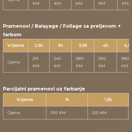
KM
KM
KM
KM
KM
Pramenovi / Balayage / Foilage sa preljevom +
farbom
Vrijeme
2,5h
3h
3,5h
4h
4,5
215
245
280
330
380
Cijena
KM
KM
KM
KM
KM
Parcijalni pramenovi uz farbanje
Vrijeme
1h
1,5h
Cijena
100 KM
120 KM