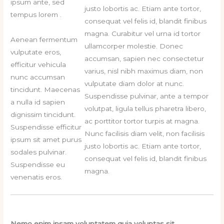
ipsum ante, sed
justo lobortis ac. Etiam ante tortor,
tempus lorem .
consequat vel felis id, blandit finibus
magna. Curabitur vel urna id tortor
Aenean fermentum
ullamcorper molestie. Donec
vulputate eros,
accumsan, sapien nec consectetur
efficitur vehicula
varius, nisl nibh maximus diam, non
nunc accumsan
vulputate diam dolor at nunc.
tincidunt. Maecenas
Suspendisse pulvinar, ante a tempor
a nulla id sapien
volutpat, ligula tellus pharetra libero,
dignissim tincidunt.
ac porttitor tortor turpis at magna.
Suspendisse efficitur
Nunc facilisis diam velit, non facilisis
ipsum sit amet purus
justo lobortis ac. Etiam ante tortor,
sodales pulvinar.
consequat vel felis id, blandit finibus
Suspendisse eu
magna.
venenatis eros.
Nemo enim ipsam voluptatem quia voluptas sit