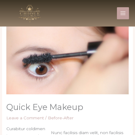
Skip
to
content
Quick Eye Makeup
Leave a Comment
/
Before-After
Curabitur coldimen
Nunc facilisis diam velit, non facilisis